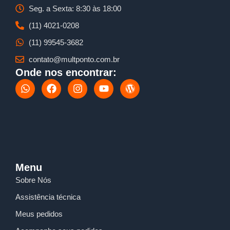
Seg. a Sexta: 8:30 às 18:00
(11) 4021-0208
(11) 99545-3682
contato@multponto.com.br
Onde nos encontrar:
W
F
I
Y
W
h
a
n
o
o
a
c
s
u
r
t
e
t
t
d
s
b
a
u
p
a
o
g
b
r
p
o
r
e
e
p
k
a
s
m
s
Menu
Sobre Nós
Assistência técnica
Meus pedidos