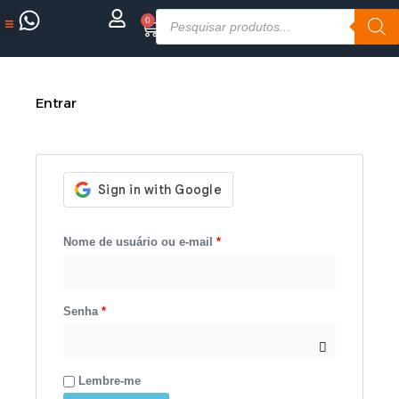
Ir
Pesquisar
0
Cart
para
produtos
o
Assistência Técnica
conteúdo
Obrigatório
Obrigatório
Obrigatório
Entrar
Nome de usuário ou e-mail
*
Senha
*
Lembre-me