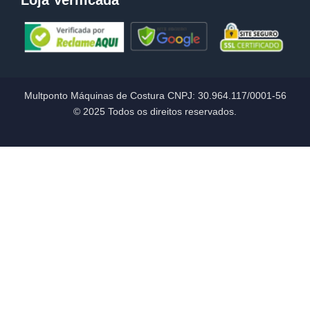
Loja Verificada
Multponto Máquinas de Costura CNPJ:
30.964.117/0001-56
© 2025 Todos os direitos reservados.