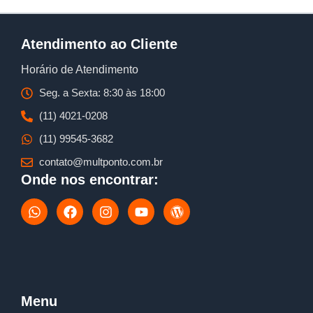
Atendimento ao Cliente
Horário de Atendimento
Seg. a Sexta: 8:30 às 18:00
(11) 4021-0208
(11) 99545-3682
contato@multponto.com.br
Onde nos encontrar:
W
F
I
Y
W
h
a
n
o
o
a
c
s
u
r
t
e
t
t
d
s
b
a
u
p
a
o
g
b
r
p
o
r
e
e
p
k
a
s
Menu
m
s