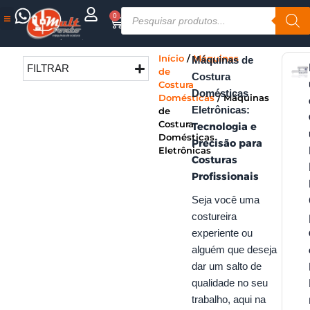
Ir
Pesquisar
0
Cart
para
produtos
o
conteúdo
Início
/
Máquinas
Máquinas de
FILTRAR
de
Costura
Costura
Domésticas
Domésticas
/ Máquinas
Eletrônicas:
de
Costura
Tecnologia e
Domésticas
Precisão para
Eletrônicas
Costuras
Profissionais
Seja você uma
costureira
experiente ou
alguém que deseja
dar um salto de
qualidade no seu
trabalho, aqui na