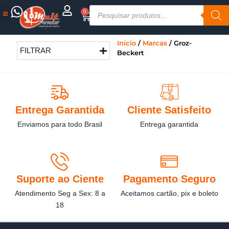
Ir
Pesquisar
0
Cart
para
produtos
o
Assistência Técnica
conteúdo
Início
/
Marcas
/ Groz-
FILTRAR
Beckert
Entrega Garantida
Cliente Satisfeito
Enviamos para todo Brasil
Entrega garantida
Suporte ao Ciente
Pagamento Seguro
Atendimento Seg a Sex: 8 a
Aceitamos cartão, pix e boleto
18