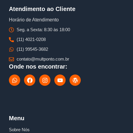
Atendimento ao Cliente
Horário de Atendimento
Seg. a Sexta: 8:30 às 18:00
(11) 4021-0208
(11) 99545-3682
contato@multponto.com.br
Onde nos encontrar:
W
F
I
Y
W
h
a
n
o
o
a
c
s
u
r
t
e
t
t
d
s
b
a
u
p
a
o
g
b
r
p
o
r
e
e
p
k
a
s
Menu
m
s
Sobre Nós