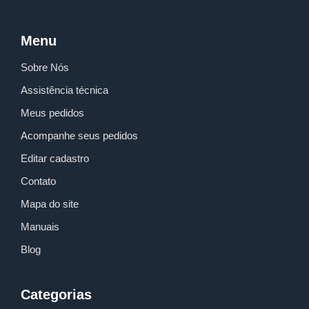
a
o
g
b
r
p
o
r
e
e
p
k
a
s
Menu
m
s
Sobre Nós
Assistência técnica
Meus pedidos
Acompanhe seus pedidos
Editar cadastro
Contato
Mapa do site
Manuais
Blog
Categorias