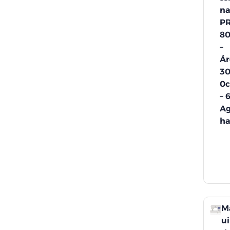
na
P
8
–
Ár
3
0
– 
Ag
ha
M
u