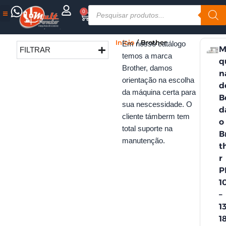
Ir
Pesquisar
0
Cart
para
produtos
o
Assistência Técnica
conteúdo
Início
/ Brother
Em nosso catálogo
M
FILTRAR
temos a marca
q
Brother, damos
n
orientação na escolha
d
da máquina certa para
B
sua nescessidade. O
d
cliente támberm tem
o
total suporte na
B
manutenção.
t
r
P
1
–
1
1