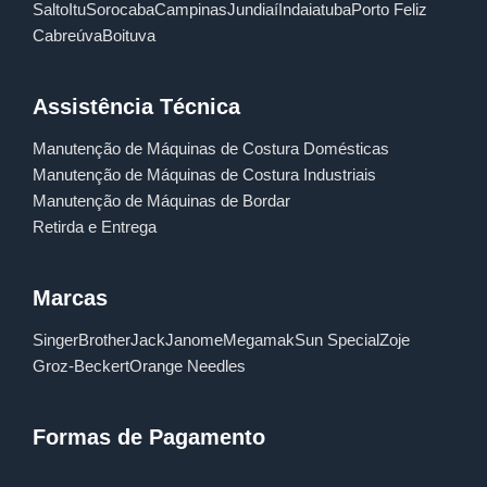
Salto
Itu
Sorocaba
Campinas
Jundiaí
Indaiatuba
Porto Feliz
Cabreúva
Boituva
Assistência Técnica
Manutenção de Máquinas de Costura Domésticas
Manutenção de Máquinas de Costura Industriais
Manutenção de Máquinas de Bordar
Retirda e Entrega
Marcas
Singer
Brother
Jack
Janome
Megamak
Sun Special
Zoje
Groz-Beckert
Orange Needles
Formas de Pagamento