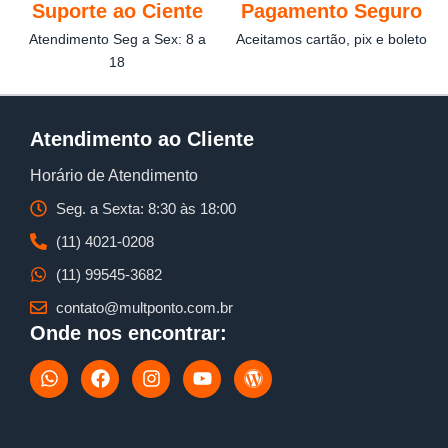
Suporte ao Ciente
Pagamento Seguro
Atendimento Seg a Sex: 8 a
Aceitamos cartão, pix e boleto
18
Atendimento ao Cliente
Horário de Atendimento
Seg. a Sexta: 8:30 às 18:00
(11) 4021-0208
(11) 99545-3682
contato@multponto.com.br
Onde nos encontrar:
W
F
I
Y
W
h
a
n
o
o
a
c
s
u
r
t
e
t
t
d
s
b
a
u
p