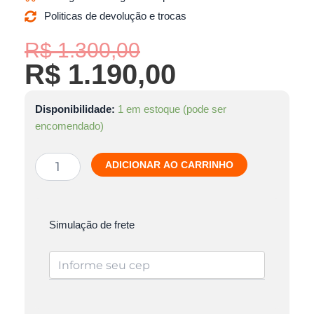
Politicas de devolução e trocas
O
O
R$
1.300,00
R$
1.190,00
preço
preço
original
atual
Máquina
Disponibilidade:
1 em estoque (pode ser
de
era:
é:
Costura
encomendado)
R$ 1.300,00.
R$ 1.190,00.
Doméstica
Mecânica
ADICIONAR AO CARRINHO
Brother
BM2800
quantidade
Simulação de frete