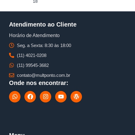
18
Atendimento ao Cliente
Horário de Atendimento
Seg. a Sexta: 8:30 às 18:00
(11) 4021-0208
(11) 99545-3682
contato@multponto.com.br
Onde nos encontrar:
W
F
I
Y
W
h
a
n
o
o
a
c
s
u
r
t
e
t
t
d
s
b
a
u
p
a
o
g
b
r
p
o
r
e
e
p
k
a
s