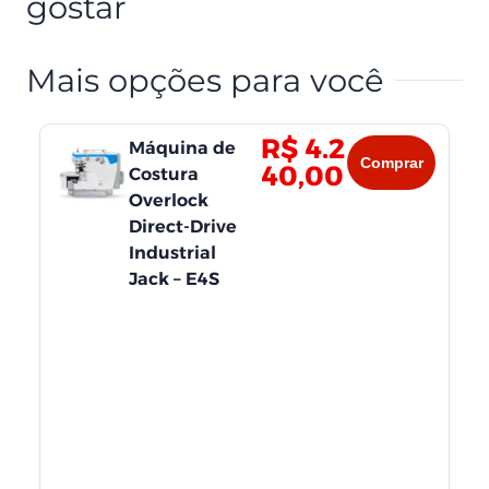
gostar
Mais opções para você
R$
4.2
Máquina de
M
Comprar
40,00
Costura
Co
Overlock
In
Direct-Drive
Dr
Industrial
Jack – E4S