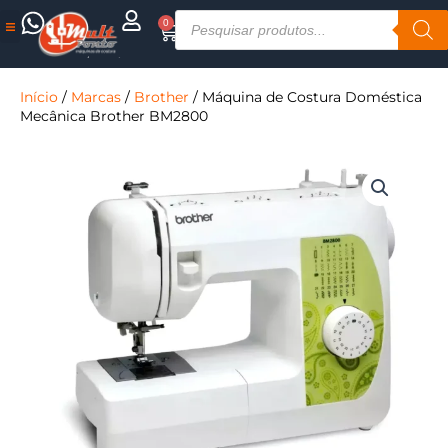
Ir
Pesquisar
0
Cart
para
produtos
o
Assistência Técnica
conteúdo
Início
/
Marcas
/
Brother
/ Máquina de Costura Doméstica
Mecânica Brother BM2800