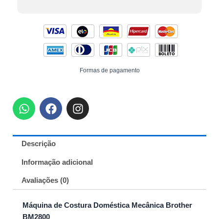
Formas de pagamento
W
F
I
h
a
n
a
c
s
t
e
t
Descrição
s
b
a
a
o
g
Informação adicional
p
o
r
p
k
a
Avaliações (0)
m
Máquina de Costura Doméstica Mecânica Brother
BM2800