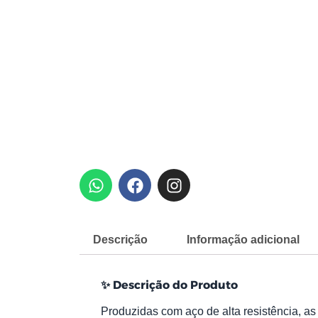
W
F
I
h
a
n
a
c
s
t
e
t
s
b
a
Descrição
Informação adicional
a
o
g
p
o
r
✨
Descrição do Produto
p
k
a
m
Produzidas com aço de alta resistência, a