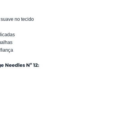
 suave no tecido
licadas
malhas
fiança
e Needles Nº 12: