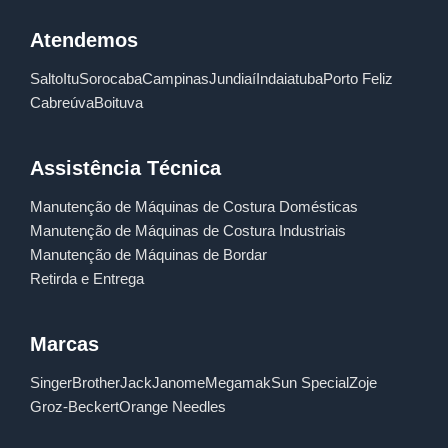
Atendemos
Salto
Itu
Sorocaba
Campinas
Jundiaí
Indaiatuba
Porto Feliz
Cabreúva
Boituva
Assistência Técnica
Manutenção de Máquinas de Costura Domésticas
Manutenção de Máquinas de Costura Industriais
Manutenção de Máquinas de Bordar
Retirda e Entrega
Marcas
Singer
Brother
Jack
Janome
Megamak
Sun Special
Zoje
Groz-Beckert
Orange Needles