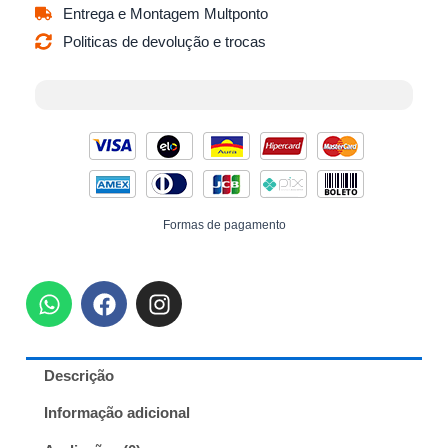
Entrega e Montagem Multponto
Politicas de devolução e trocas
Formas de pagamento
W
F
I
h
a
n
a
c
s
t
e
t
Descrição
s
b
a
a
o
g
Informação adicional
p
o
r