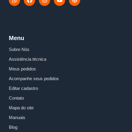
h
a
n
o
o
a
c
s
u
r
t
e
t
t
d
s
b
a
u
p
a
o
g
b
r
p
o
r
e
e
p
k
a
s
Menu
m
s
Sobre Nós
Assistência técnica
Meus pedidos
Acompanhe seus pedidos
Editar cadastro
Contato
Mapa do site
Manuais
Blog