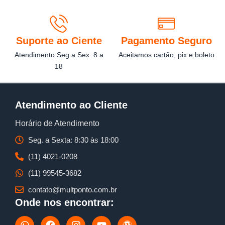
Suporte ao Ciente
Pagamento Seguro
Atendimento Seg a Sex: 8 a
Aceitamos cartão, pix e boleto
18
Atendimento ao Cliente
Horário de Atendimento
Seg. a Sexta: 8:30 às 18:00
(11) 4021-0208
(11) 99545-3682
contato@multponto.com.br
Onde nos encontrar:
W
F
I
Y
W