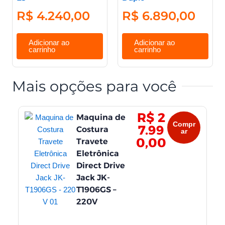
R$
4.240,00
R$
6.890,00
Adicionar ao
Adicionar ao
carrinho
carrinho
Mais opções para você
R$
2
Maquina de
Lu
Compr
7.99
Costura
Po
ar
0,00
Travete
ba
Eletrônica
Má
Direct Drive
Do
Jack JK-
T1906GS –
220V