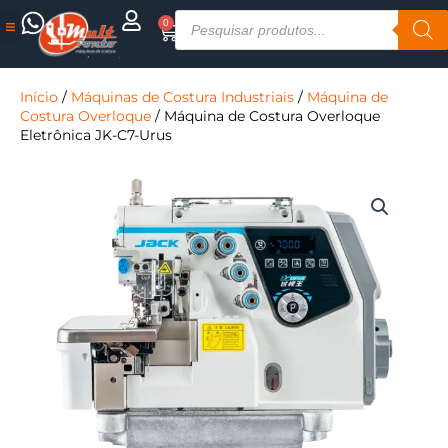
Ir
Pesquisar
0
Cart
para
produtos
o
Assistência Técnica
conteúdo
Início
/
Máquinas de Costura Industriais
/
Máquina de
Costura Overloque
/ Máquina de Costura Overloque
Eletrônica JK-C7-Urus