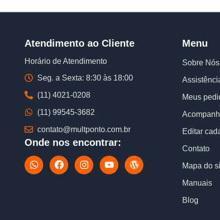
Atendimento ao Cliente
Menu
Horário de Atendimento
Sobre Nós
Seg. a Sexta: 8:30 às 18:00
Assistênci
(11) 4021-0208
Meus pedi
(11) 99545-3682
Acompanhe
contato@multponto.com.br
Editar cad
Onde nos encontrar:
Contato
W
F
I
Y
W
Mapa do si
h
a
n
o
o
a
c
s
u
r
Manuais
t
e
t
t
d
s
b
a
u
p
Blog
a
o
g
b
r
p
o
r
e
e