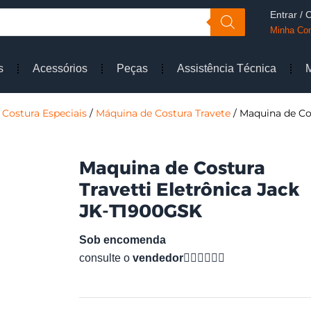
Entrar / 
Minha Co
s
Acessórios
Peças
Assistência Técnica
Costura Especiais
/
Máquina de Costura Travete
/ Maquina de Co
Maquina de Costura
Travetti Eletrônica Jack
JK-T1900GSK
Sob encomenda
consulte o
vendedor
👇🏻👇🏻👇🏻