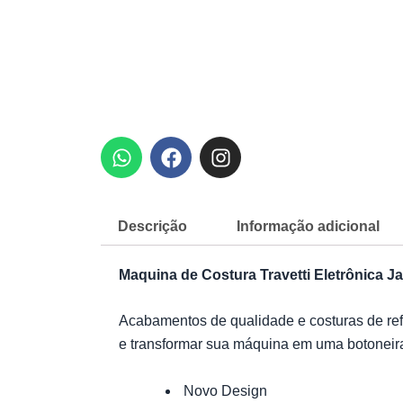
W
F
I
h
a
n
a
c
s
t
e
t
s
b
a
Descrição
Informação adicional
a
o
g
p
o
r
Maquina de Costura Travetti Eletrônica 
p
k
a
m
Acabamentos de qualidade e costuras de refo
e transformar sua máquina em uma botoneir
Novo Design