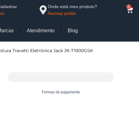
Cadastrar
Onde está meu produto?
0
Cart
nta
Rastrear pedido
Marcas
Atendimento
Blog
stura Travetti Eletrônica Jack JK-T1900GSK
Formas de pagamento