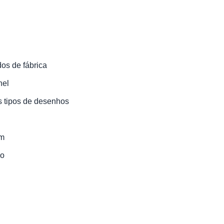
dos de fábrica
nel
s tipos de desenhos
mm
co